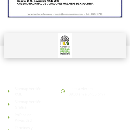
Link de Interés
Horario de atención:
Sitemap Versión
Lunes a Viernes
XML
(08:00 am a 04:30 pm )
Sitemap Versión
Gráfica
Política de
Privacidad
Términos y