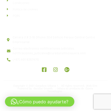
Condiciones
Política de cookies
PQRS
Curadora Urbana 1. Mosquera - Cundinamarca
Carrera 2 # 3-16 Oficina 204 Edificio Parque Central Centro
Empresarial
Correo electronico notificaciones judiciales:
notificaciones_judiciales@curaduria1mosquera.com
(+57) 601 8287670
Copyright © 2021 Curadora Urbana 1. All rights reserved. Web Site
Powered by dactilar Growth - Infocu es producto de Ópera
Tecnologías
¿Cómo puedo ayudarte?